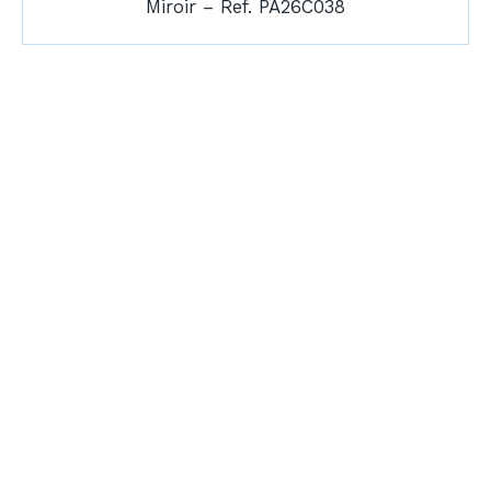
Miroir – Ref. PA26C038