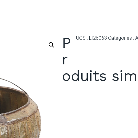
P
UGS :
LI26063
Catégories :
A
r
oduits sim