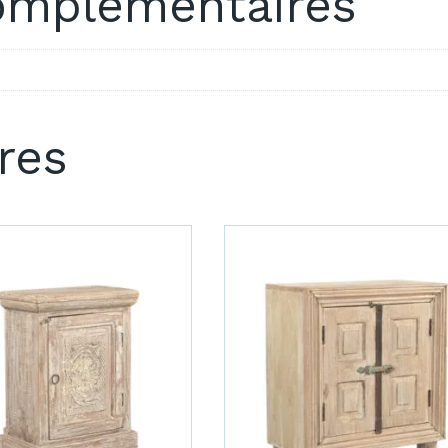
omplémentaires
ires