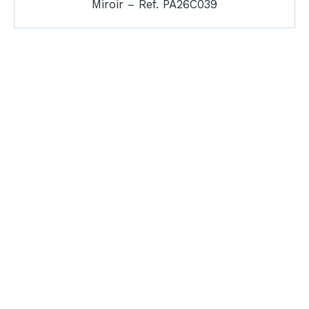
Miroir – Ref. PA26C039